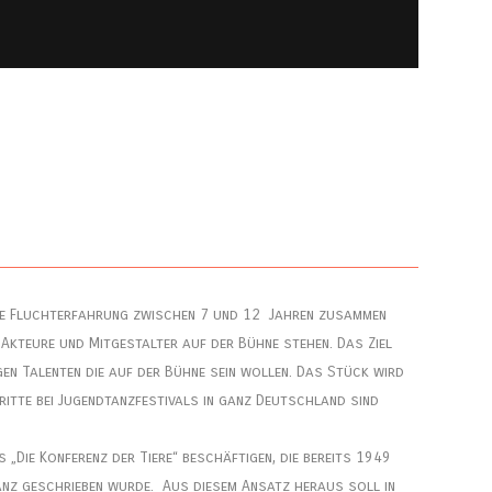
hne Fluchterfahrung zwischen 7 und 12 Jahren zusammen
 Akteure und Mitgestalter auf der Bühne stehen. Das Ziel
gen Talenten die auf der Bühne sein wollen. Das Stück wird
ritte bei Jugendtanzfestivals in ganz Deutschland sind
 „Die Konferenz der Tiere“ beschäftigen, die bereits 1949
oranz geschrieben wurde. Aus diesem Ansatz heraus soll in