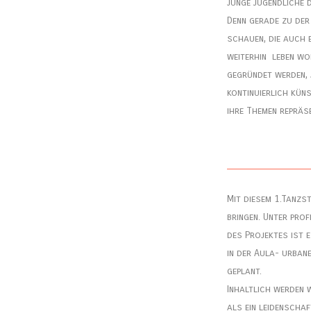
junge Jugendliche 
Denn gerade zu der 
schauen, die auch 
weiterhin leben wo
gegründet werden, 
kontinuierlich kün
ihre Themen repräse
Mit diesem 1.Tanz
bringen. Unter pro
des Projektes ist 
in der Aula- urban
geplant.
Inhaltlich werden w
als ein leidenscha