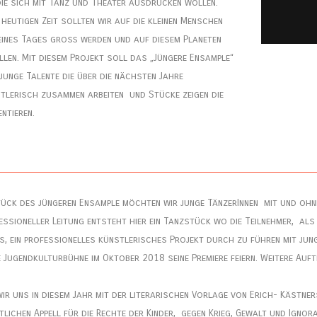
die sich mit Tanz und Theater ausdrücken wollen.
heutigen Zeit sollten wir auf die kleinen Menschen
eines Tages groß werden und auf diesem Planeten
llen. Mit diesem Projekt soll das „Jüngere Ensample“
junge Talente die über die nächsten Jahre
stlerisch zusammen arbeiten und Stücke zeigen die
ntieren.
stück des jüngeren Ensample möchten wir junge TänzerInnen mit und o
fessioneller Leitung entsteht hier ein Tanzstück wo die Teilnehmer, als
es, ein professionelles künstlerisches Projekt durch zu führen mit jun
e Jugendkulturbühne im Oktober 2018 seine Premiere feiern. Weitere Auft
ir uns in diesem Jahr mit der literarischen Vorlage von Erich- Kästners
ftlichen Appell für die Rechte der Kinder, gegen Krieg, Gewalt und Ign