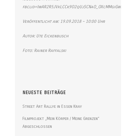
fbclid=IwAR2R5JVxLCCk9O2qUjSCNaO_OXcMMgiGwSKz9OXH
Veröffentlicht am:
19.09.2018 – 10:00 Uhr
Autor: Ute Eickenbusch
Foto: Rainer Raffalski
NEUESTE BEITRÄGE
Street Art Rallye in Essen Kray
Filmprojekt „Mein Körper / Meine Grenzen“
Abgeschlossen