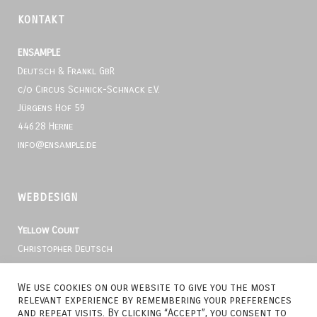
KONTAKT
ENSAMPLE
Deutsch & Frankl GbR
c/o Circus Schnick-Schnack e.V.
Jürgens Hof 59
44628 Herne
info@ensample.de
WEBDESIGN
Yellow Count
Christopher Deutsch
Kray 7
44627 Herne
We use cookies on our website to give you the most
relevant experience by remembering your preferences
info@yellow-count.de.de
and repeat visits. By clicking “Accept”, you consent to