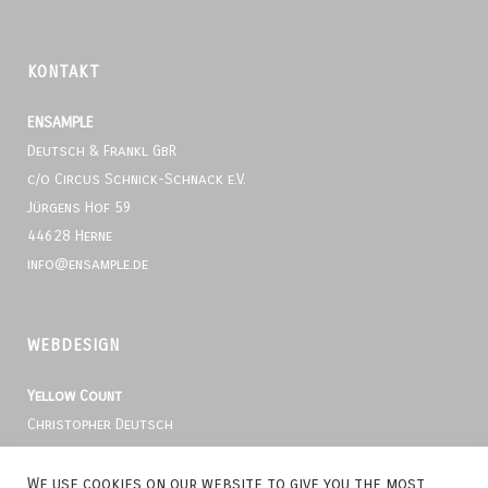
KONTAKT
ENSAMPLE
Deutsch & Frankl GbR
c/o Circus Schnick-Schnack e.V.
Jürgens Hof 59
44628 Herne
info@ensample.de
WEBDESIGN
Yellow Count
Christopher Deutsch
Kray 7
44627 Herne
We use cookies on our website to give you the most